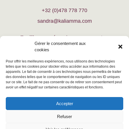
+32 (0)478 778 770
sandra@kaliamma.com
Equilibrer vos énergies, vous recentrer
Gérer le consentement aux
cookies
Vous relaxer, vous guider
Pour offrir les meilleures expériences, nous utilisons des technologies
Équilibrer votre lieu de vie
telles que les cookies pour stocker et/ou accéder aux informations des
appareils. Le fait de consentir à ces technologies nous permettra de traiter
Équilibrer votre animal de compagnie
des données telles que le comportement de navigation ou les ID uniques
sur ce site. Le fait de ne pas consentir ou de retirer son consentement peut
avoir un effet négatif sur certaines caractéristiques et fonctions.
Accepter
Mentions légales
Politique de vie privée
Refuser
Politique de cookies