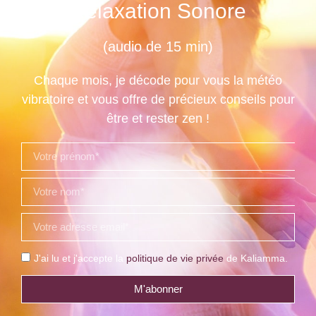
Relaxation Sonore
(audio de 15 min)
Chaque mois, je décode pour vous la météo
vibratoire et vous offre de précieux conseils pour
être et rester zen !
J'ai lu et j'accepte la
politique de vie privée
de Kaliamma.
M'abonner