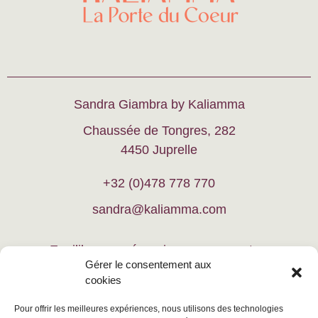
Sandra Giambra by Kaliamma
Chaussée de Tongres, 282
4450 Juprelle
+32 (0)478 778 770
sandra@kaliamma.com
Equilibrer vos énergies, vous recentrer
Gérer le consentement aux
cookies
Vous relaxer, vous guider
Pour offrir les meilleures expériences, nous utilisons des technologies
Équilibrer votre lieu de vie